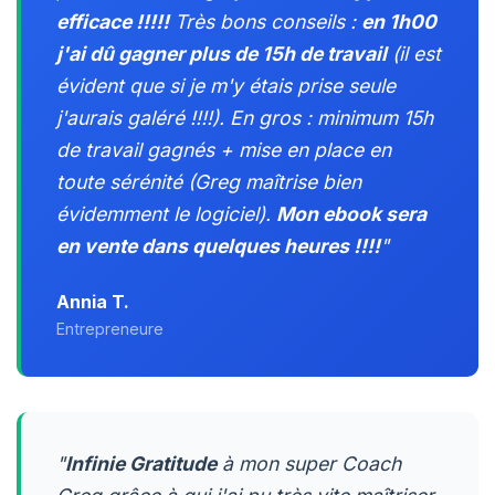
efficace !!!!!
Très bons conseils :
en 1h00
j'ai dû gagner plus de 15h de travail
(il est
évident que si je m'y étais prise seule
j'aurais galéré !!!!). En gros : minimum 15h
de travail gagnés + mise en place en
toute sérénité (Greg maîtrise bien
évidemment le logiciel).
Mon ebook sera
en vente dans quelques heures !!!!
"
Annia T.
Entrepreneure
"
Infinie Gratitude
à mon super Coach