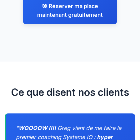
🎯 Réserver ma place
maintenant gratuitement
Ce que disent nos clients
"
WOOOOW !!!!
Greg vient de me faire le
premier coaching Systeme IO :
hyper