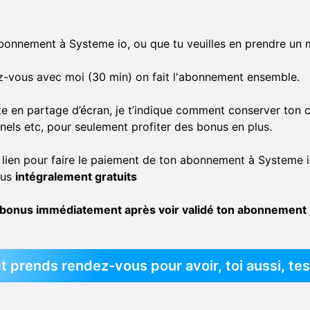
bonnement à Systeme io, ou que tu veuilles en prendre un 
z-vous avec moi (30 min) on fait l'abonnement ensemble.
e en partage d’écran, je t’indique comment conserver ton 
nnels etc, pour seulement profiter des bonus en plus.
le lien pour faire le paiement de ton abonnement à Systeme 
nus
intégralement gratuits
s bonus immédiatement après voir validé ton abonnement
et prends rendez-vous pour avoir, toi aussi, t