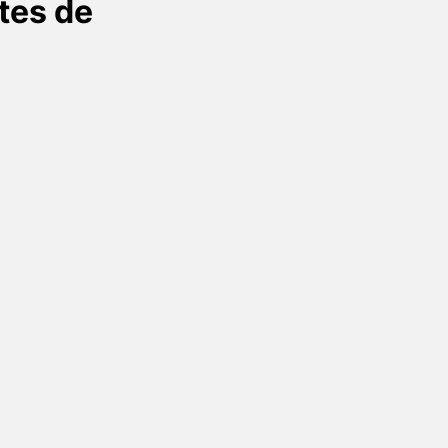
ates de