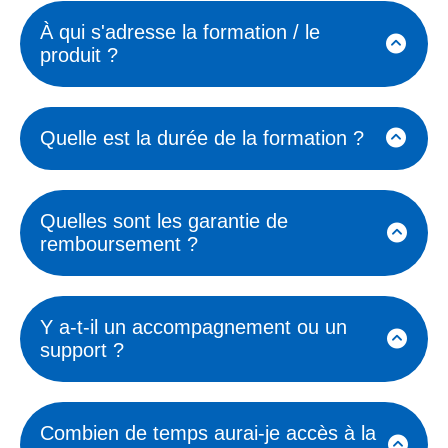
À qui s'adresse la formation / le
produit ?
Ils cherchent à savoir si la formation
est adaptée à leur niveau (débutant,
Quelle est la durée de la formation ?
intermédiaire, avancé) ou si le
produit correspond à leurs besoins
Les clients demandent souvent
spécifiques.
combien de temps ils vont devoir
Quelles sont les garantie de
consacrer à la formation, nombre
remboursement ?
d'heures ou de semaines, incluant
heures de formations + temps de
Politiques de remboursement et de
travail, à détailler précisément.
satisfaction, ainsi que les conditions
Y a-t-il un accompagnement ou un
associées (par exemple, garantie de
support ?
remboursement sous 14 jours).
Si un suivi personnalisé est proposé
(coaching, séances de questions-
Combien de temps aurai-je accès à la
réponses).