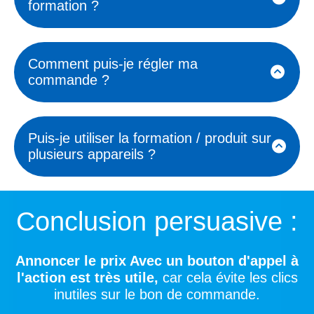
formation ?
Ou si un accès à un support est
inclus.
Si l’accès est à vie ou limité dans le
temps, et s'il y a des mises à jour
Comment puis-je régler ma
incluses.
commande ?
Les clients demandent souvent les
moyens de paiement acceptés :
Puis-je utiliser la formation / produit sur
carte bancaire, PayPal, virement,
plusieurs appareils ?
etc.
Pour les produits numériques, les
Sécurité des transactions.
clients veulent savoir s'ils peuvent
Conclusion persuasive :
accéder à la formation ou au produit
Et si les paiements en plusieurs fois
sur différents appareils (ordinateur,
sont disponibles ou via des
téléphone, tablette).
Annoncer le prix Avec un bouton d'appel à
organismes, Qualiopi, CPF ou
l'action est très utile,
car cela évite les clics
autres.
inutiles sur le bon de commande.