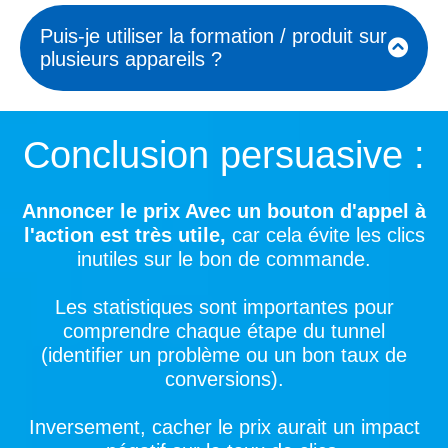
moyens de paiement acceptés :
Puis-je utiliser la formation / produit sur
carte bancaire, PayPal, virement,
plusieurs appareils ?
etc.
Pour les produits numériques, les
Sécurité des transactions.
clients veulent savoir s'ils peuvent
Conclusion persuasive :
accéder à la formation ou au produit
Et si les paiements en plusieurs fois
sur différents appareils (ordinateur,
sont disponibles ou via des
téléphone, tablette).
Annoncer le prix Avec un bouton d'appel à
organismes, Qualiopi, CPF ou
l'action est très utile,
car cela évite les clics
autres.
inutiles sur le bon de commande.
Les statistiques sont importantes pour
comprendre chaque étape du tunnel
(identifier un problème ou un bon taux de
conversions).
Inversement, cacher le prix aurait un impact