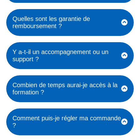
produit correspond à leurs besoins
Les clients demandent souvent
spécifiques.
combien de temps ils vont devoir
Quelles sont les garantie de
consacrer à la formation, nombre
remboursement ?
d'heures ou de semaines, incluant
heures de formations + temps de
Politiques de remboursement et de
travail, à détailler précisément.
satisfaction, ainsi que les conditions
Y a-t-il un accompagnement ou un
associées (par exemple, garantie de
support ?
remboursement sous 14 jours).
Si un suivi personnalisé est proposé
(coaching, séances de questions-
Combien de temps aurai-je accès à la
réponses).
formation ?
Ou si un accès à un support est
inclus.
Si l’accès est à vie ou limité dans le
temps, et s'il y a des mises à jour
Comment puis-je régler ma commande
incluses.
?
Les clients demandent souvent les