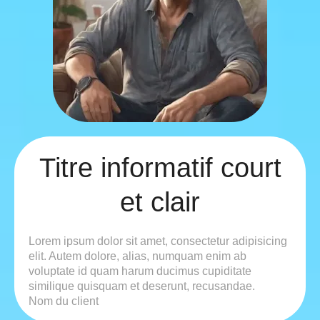
Titre informatif court
et clair
Lorem ipsum dolor sit amet, consectetur adipisicing
elit. Autem dolore, alias, numquam enim ab
voluptate id quam harum ducimus cupiditate
similique quisquam et deserunt, recusandae.
Nom du client